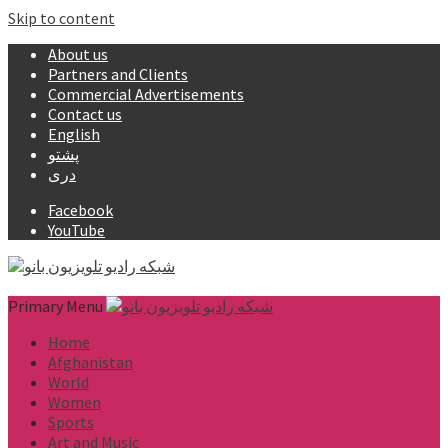
Skip to content
About us
Partners and Clients
Commercial Advertisements
Contact us
English
پشتو
دری
Facebook
YouTube
Primary Menu
Home
Afghanistan
World
Women
Sports
Art and Music