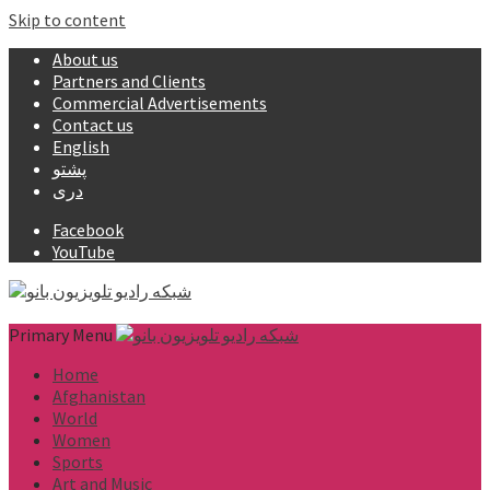
Skip to content
About us
Partners and Clients
Commercial Advertisements
Contact us
English
پشتو
دری
Facebook
YouTube
Primary Menu
Home
Afghanistan
World
Women
Sports
Art and Music