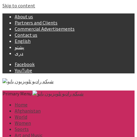
Skip to content
About us
Partners and Clients
Commercial Advertisements
Contact us
English
پشتو
دری
Facebook
YouTube
Primary Menu
Home
Afghanistan
World
Women
Sports
Art and Music