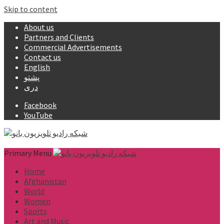
Skip to content
About us
Partners and Clients
Commercial Advertisements
Contact us
English
پشتو
دری
Facebook
YouTube
Primary Menu
Home
Afghanistan
World
Women
Sports
Art and Music