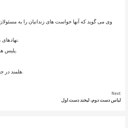
وی می گوید که آنها خواست های زندانیان را به مسئولان
نهادهای مدنی ولایت هلمند نیز در اعلامیه ای از رئیس جمهوری جدید خواستند که به خواستهای مشروع زندانیان پاسخ مثبت داده شود.
پلیس هلمند نیز اعتصاب زندانیان این ولایت را تایید کرده و می گوید که برای تامین امنیت این زندان، شمار بیشتری نیرو فرستاده اند.
هلمند در جنوب افغانستان از ولایات ناامن است. در زندان هلمند در بین زندانیان جنایی، صدها نفر به اتهام شورشگری نیز زندانی هستند.
Next
لباس دست دوم، لبخند دست اول