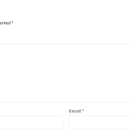
marked
*
Email
*