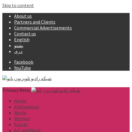
Skip to content
About us
Partners and Clients
Commercial Advertisements
Contact us
English
پشتو
دری
Facebook
YouTube
Primary Menu
Home
Afghanistan
World
Women
Sports
Art and Music