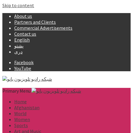
Skip to content
About us
Partners and Clients
Commercial Advertisements
Contact us
English
پشتو
دری
Facebook
YouTube
Primary Menu
Home
Afghanistan
World
Women
Sports
Art and Music