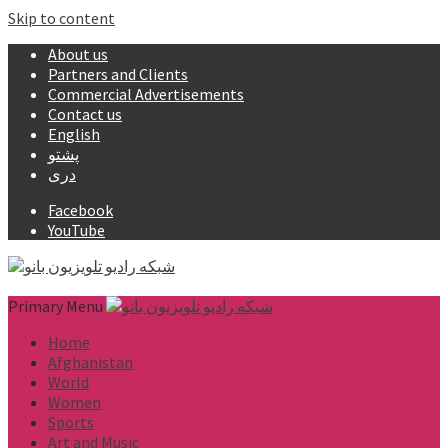
Skip to content
About us
Partners and Clients
Commercial Advertisements
Contact us
English
پشتو
دری
Facebook
YouTube
Primary Menu
Home
Afghanistan
World
Women
Sports
Art and Music