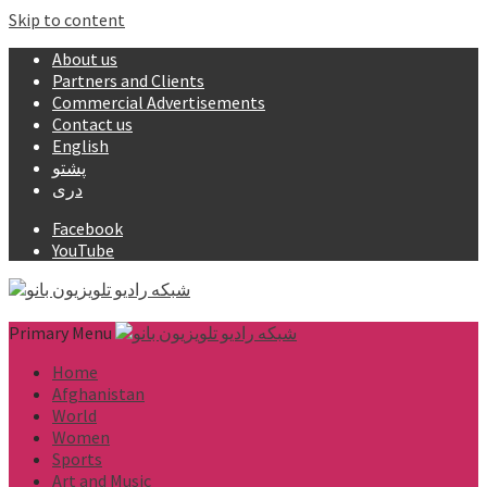
Skip to content
About us
Partners and Clients
Commercial Advertisements
Contact us
English
پشتو
دری
Facebook
YouTube
Primary Menu
Home
Afghanistan
World
Women
Sports
Art and Music