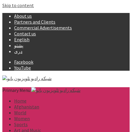
Skip to content
About us
Partners and Clients
Commercial Advertisements
Contact us
English
پشتو
دری
Facebook
YouTube
Primary Menu
Home
Afghanistan
World
Women
Sports
Art and Music