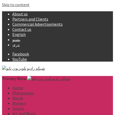
Skip to content
About us
Partners and Clients
Commercial Advertisements
Contact us
English
پشتو
دری
Facebook
YouTube
Primary Menu
Home
Afghanistan
World
Women
Sports
Art and Music