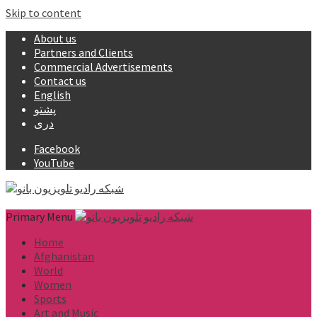
Skip to content
About us
Partners and Clients
Commercial Advertisements
Contact us
English
پشتو
دری
Facebook
YouTube
Primary Menu
Home
Afghanistan
World
Women
Sports
Art and Music