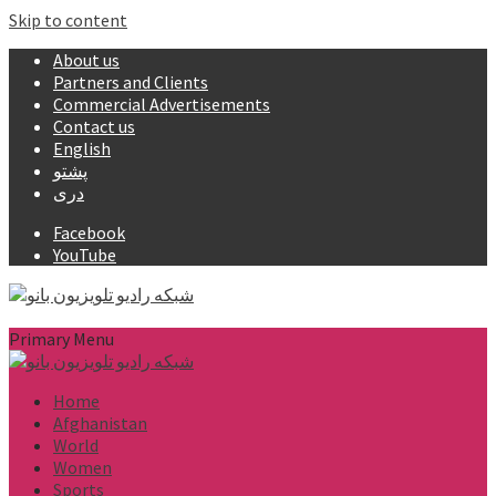
Skip to content
About us
Partners and Clients
Commercial Advertisements
Contact us
English
پشتو
دری
Facebook
YouTube
Primary Menu
Home
Afghanistan
World
Women
Sports