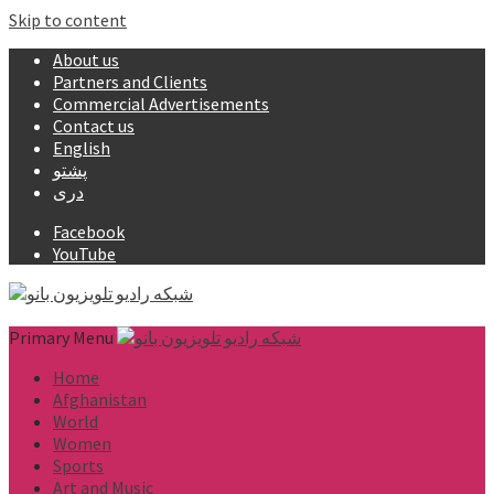
Skip to content
About us
Partners and Clients
Commercial Advertisements
Contact us
English
پشتو
دری
Facebook
YouTube
Primary Menu
Home
Afghanistan
World
Women
Sports
Art and Music