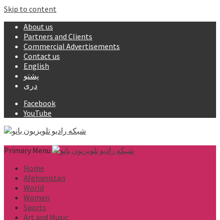
Skip to content
About us
Partners and Clients
Commercial Advertisements
Contact us
English
پشتو
دری
Facebook
YouTube
Primary Menu
Home
Afghanistan
World
Women
Sports
Art and Music