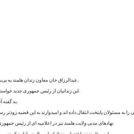
عبدالرزاق خان معاون زندان هلمند به بی‌بی‌سی گفت که نزدیک به هزار زندانی در این زندان اعتصاب غذایی کردند.
این زندانیان از رئیس جمهوری جدید خواسته اند که به پرونده های آنها رسیدگی شود و در مجازات شان تخفیف بیاید.
به گفته آقای عبدالرزاق، اعتصاب کنندگان شامل زندانیان جنایی و سیاسی است.
نهادهای مدنی ولایت هلمند نیز در اعلامیه ای از رئیس جمهوری جدید خواستند که به خواستهای مشروع زندانیان پاسخ مثبت داده شود.
پلیس هلمند نیز اعتصاب زندانیان این ولایت را تایید کرده و می گوید که برای تامین امنیت این زندان، شمار بیشتری نیرو فرستاده اند.