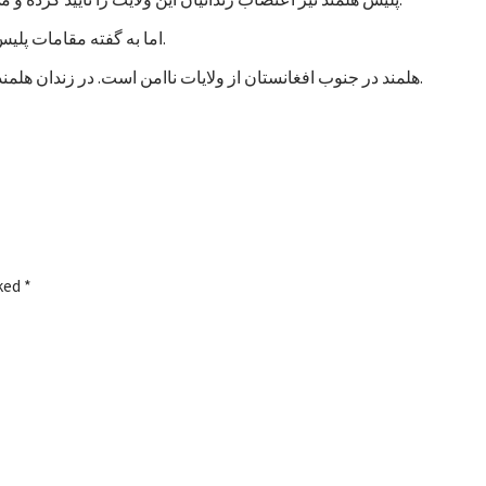
اما به گفته مقامات پلیس، تاکنون هیچ خشونتی در جریان اعتصاب زندانیان هلمند رخ نداده است.
هلمند در جنوب افغانستان از ولایات ناامن است. در زندان هلمند در بین زندانیان جنایی، صدها نفر به اتهام شورشگری نیز زندانی هستند.
rked
*