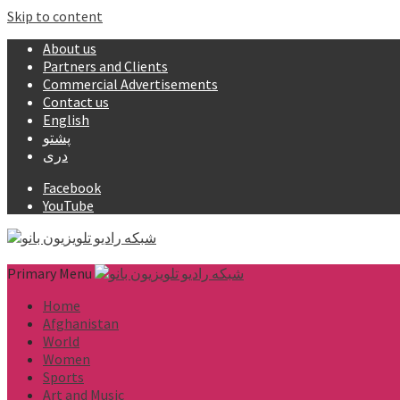
Skip to content
About us
Partners and Clients
Commercial Advertisements
Contact us
English
پشتو
دری
Facebook
YouTube
Primary Menu
Home
Afghanistan
World
Women
Sports
Art and Music