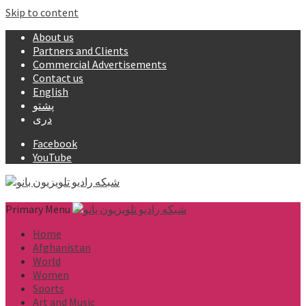
Skip to content
About us
Partners and Clients
Commercial Advertisements
Contact us
English
پشتو
دری
Facebook
YouTube
Primary Menu
Home
Afghanistan
World
Women
Sports
Art and Music