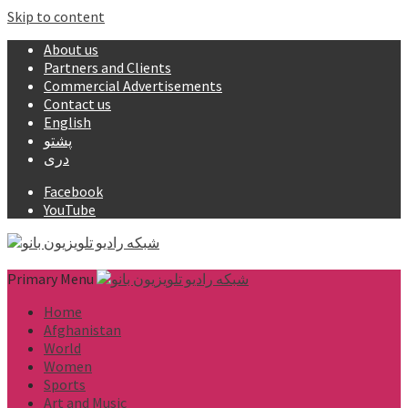
Skip to content
About us
Partners and Clients
Commercial Advertisements
Contact us
English
پشتو
دری
Facebook
YouTube
Primary Menu
Home
Afghanistan
World
Women
Sports
Art and Music