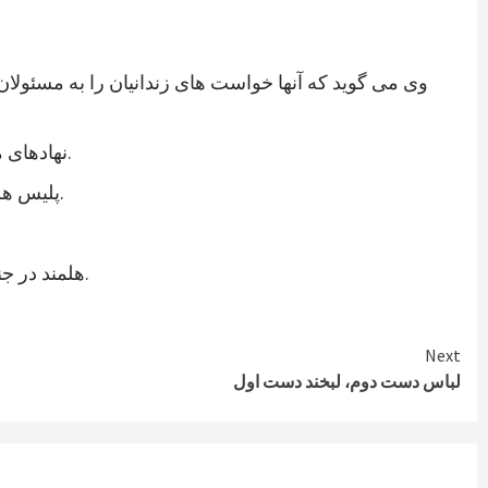
وی می گوید که آنها خواست های زندانیان را به مسئولان
نهادهای مدنی ولایت هلمند نیز در اعلامیه ای از رئیس جمهوری جدید خواستند که به خواستهای مشروع زندانیان پاسخ مثبت داده شود.
پلیس هلمند نیز اعتصاب زندانیان این ولایت را تایید کرده و می گوید که برای تامین امنیت این زندان، شمار بیشتری نیرو فرستاده اند.
هلمند در جنوب افغانستان از ولایات ناامن است. در زندان هلمند در بین زندانیان جنایی، صدها نفر به اتهام شورشگری نیز زندانی هستند.
Next
لباس دست دوم، لبخند دست اول