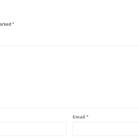
marked
*
Email
*