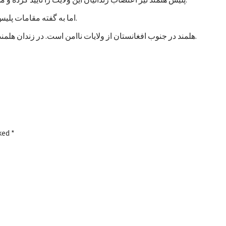
اما به گفته مقامات پلیس، تاکنون هیچ خشونتی در جریان اعتصاب زندانیان هلمند رخ نداده است.
هلمند در جنوب افغانستان از ولایات ناامن است. در زندان هلمند در بین زندانیان جنایی، صدها نفر به اتهام شورشگری نیز زندانی هستند.
rked
*