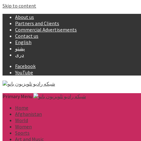
Skip to content
About us
Partners and Clients
Commercial Advertisements
Contact us
English
پشتو
دری
Facebook
YouTube
Primary Menu
Home
Afghanistan
World
Women
Sports
Art and Music