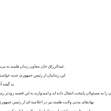
عبدالرزاق خان معاون زندان هلمند به بی‌بی‌سی گفت که نزدیک به هزار زندانی در این زندان اعتصاب غذایی کردند.
این زندانیان از رئیس جمهوری جدید خواسته اند که به پرونده های آنها رسیدگی شود و در مجازات شان تخفیف بیاید.
به گفته آقای عبدالرزاق، اعتصاب کنندگان شامل زندانیان جنایی و سیاسی است.
نهادهای مدنی ولایت هلمند نیز در اعلامیه ای از رئیس جمهوری جدید خواستند که به خواستهای مشروع زندانیان پاسخ مثبت داده شود.
پلیس هلمند نیز اعتصاب زندانیان این ولایت را تایید کرده و می گوید که برای تامین امنیت این زندان، شمار بیشتری نیرو فرستاده اند.