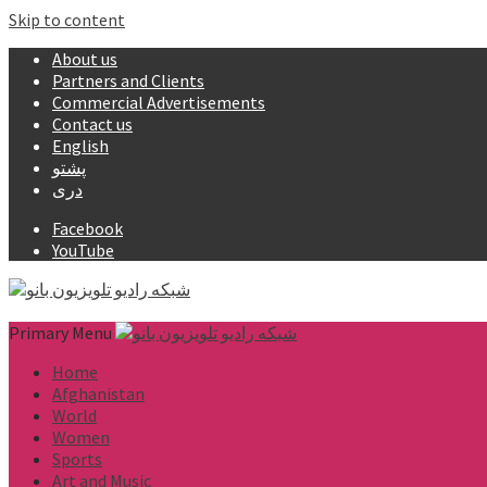
Skip to content
About us
Partners and Clients
Commercial Advertisements
Contact us
English
پشتو
دری
Facebook
YouTube
Primary Menu
Home
Afghanistan
World
Women
Sports
Art and Music