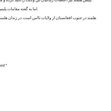
اما به گفته مقامات پلیس، تاکنون هیچ خشونتی در جریان اعتصاب زندانیان هلمند رخ نداده است.
هلمند در جنوب افغانستان از ولایات ناامن است. در زندان هلمند در بین زندانیان جنایی، صدها نفر به اتهام شورشگری نیز زندانی هستند.
rked
*