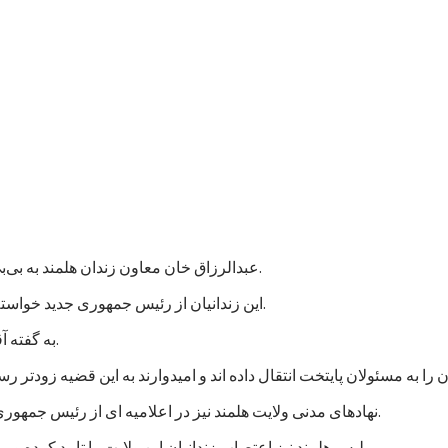
عبدالرزاق خان معاون زندان هلمند به بی‌بی‌سی گفت که نزدیک به هزار زندانی در این زندان اعتصاب غذایی کردند.
این زندانیان از رئیس جمهوری جدید خواسته اند که به پرونده های آنها رسیدگی شود و در مجازات شان تخفیف بیاید.
به گفته آقای عبدالرزاق، اعتصاب کنندگان شامل زندانیان جنایی و سیاسی است.
نهادهای مدنی ولایت هلمند نیز در اعلامیه ای از رئیس جمهوری جدید خواستند که به خواستهای مشروع زندانیان پاسخ مثبت داده شود.
پلیس هلمند نیز اعتصاب زندانیان این ولایت را تایید کرده و می گوید که برای تامین امنیت این زندان، شمار بیشتری نیرو فرستاده اند.