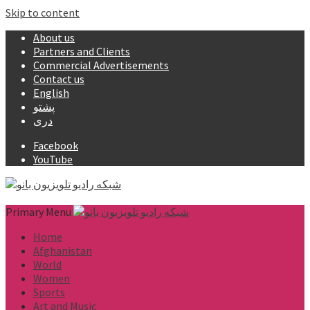
Skip to content
About us
Partners and Clients
Commercial Advertisements
Contact us
English
پشتو
دری
Facebook
YouTube
Primary Menu
Home
Afghanistan
World
Women
Sports
Art and Music