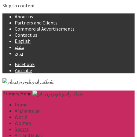
Skip to content
About us
Partners and Clients
Commercial Advertisements
Contact us
English
پشتو
دری
Facebook
YouTube
Primary Menu
Home
Afghanistan
World
Women
Sports
Art and Music