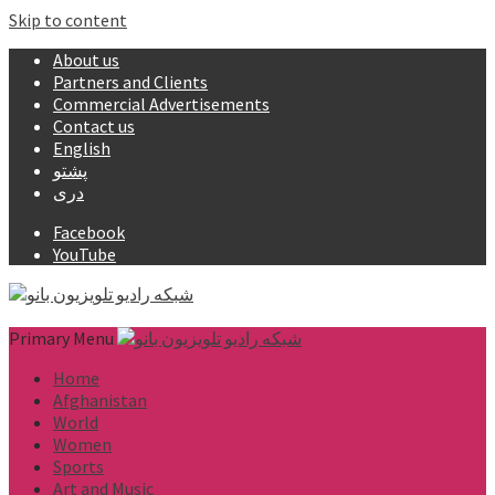
Skip to content
About us
Partners and Clients
Commercial Advertisements
Contact us
English
پشتو
دری
Facebook
YouTube
Primary Menu
Home
Afghanistan
World
Women
Sports
Art and Music