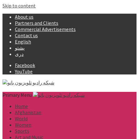
Skip to content
About us
Partners and Clients
Commercial Advertisements
Contact us
English
پشتو
دری
Facebook
YouTube
Primary Menu
Home
Afghanistan
World
Women
Sports
Art and Music