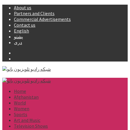
Skip
About us
to
Partners and Clients
content
Commercial Advertisements
Contact us
English
پشتو
دری
Facebook
YouTube
Primary
Menu
Home
Afghanistan
World
Women
Sports
Art and Music
Television Shows