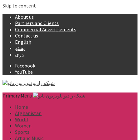
Skip to content
About us
Partners and Clients
Commercial Advertisements
Contact us
English
پشتو
دری
Facebook
YouTube
Primary Menu
Home
Afghanistan
World
Women
Sports
Art and Music