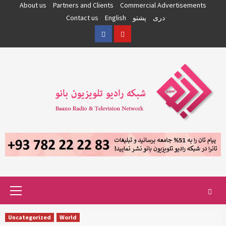
Skip
About us
Partners and Clients
Commercial Advertisements
to
دری
پشتو
English
Contact us
content
Facebook
YouTube
Primary
Menu
Uncategorized
World