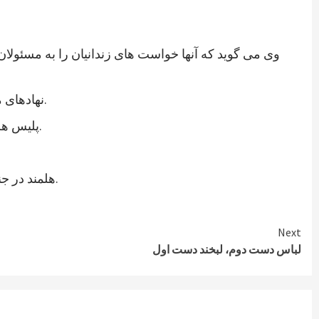
وی می گوید که آنها خواست های زندانیان را به مسئولان
نهادهای مدنی ولایت هلمند نیز در اعلامیه ای از رئیس جمهوری جدید خواستند که به خواستهای مشروع زندانیان پاسخ مثبت داده شود.
پلیس هلمند نیز اعتصاب زندانیان این ولایت را تایید کرده و می گوید که برای تامین امنیت این زندان، شمار بیشتری نیرو فرستاده اند.
هلمند در جنوب افغانستان از ولایات ناامن است. در زندان هلمند در بین زندانیان جنایی، صدها نفر به اتهام شورشگری نیز زندانی هستند.
Next
لباس دست دوم، لبخند دست اول