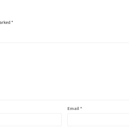
marked
*
Email
*