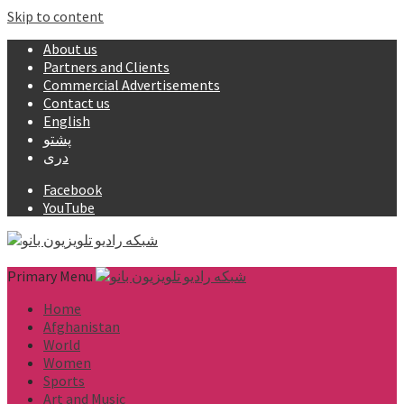
Skip to content
About us
Partners and Clients
Commercial Advertisements
Contact us
English
پشتو
دری
Facebook
YouTube
Primary Menu
Home
Afghanistan
World
Women
Sports
Art and Music