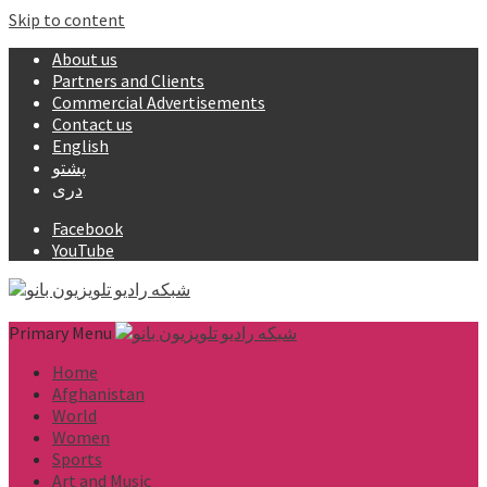
Skip to content
About us
Partners and Clients
Commercial Advertisements
Contact us
English
پشتو
دری
Facebook
YouTube
Primary Menu
Home
Afghanistan
World
Women
Sports
Art and Music