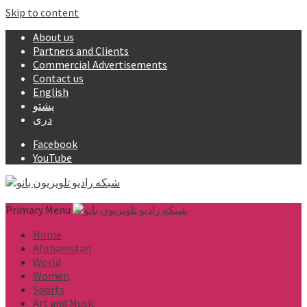
Skip to content
About us
Partners and Clients
Commercial Advertisements
Contact us
English
پشتو
دری
Facebook
YouTube
Primary Menu
Home
Afghanistan
World
Women
Sports
Art and Music