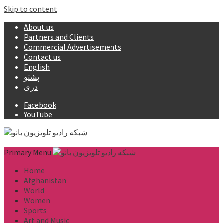
Skip to content
About us
Partners and Clients
Commercial Advertisements
Contact us
English
پشتو
دری
Facebook
YouTube
Primary Menu
Home
Afghanistan
World
Women
Sports
Art and Music