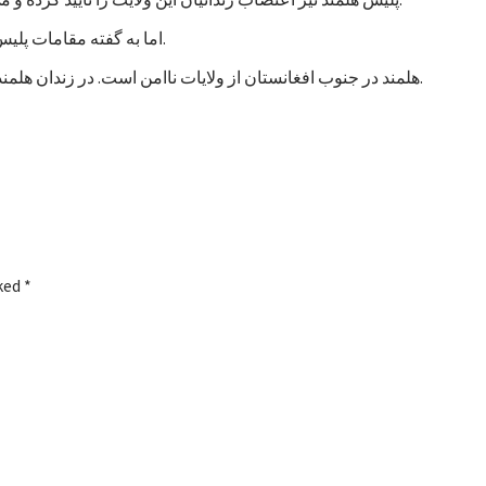
اما به گفته مقامات پلیس، تاکنون هیچ خشونتی در جریان اعتصاب زندانیان هلمند رخ نداده است.
هلمند در جنوب افغانستان از ولایات ناامن است. در زندان هلمند در بین زندانیان جنایی، صدها نفر به اتهام شورشگری نیز زندانی هستند.
rked
*