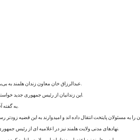
عبدالرزاق خان معاون زندان هلمند به بی‌بی‌سی گفت که نزدیک به هزار زندانی در این زندان اعتصاب غذایی کردند.
این زندانیان از رئیس جمهوری جدید خواسته اند که به پرونده های آنها رسیدگی شود و در مجازات شان تخفیف بیاید.
به گفته آقای عبدالرزاق، اعتصاب کنندگان شامل زندانیان جنایی و سیاسی است.
نهادهای مدنی ولایت هلمند نیز در اعلامیه ای از رئیس جمهوری جدید خواستند که به خواستهای مشروع زندانیان پاسخ مثبت داده شود.
پلیس هلمند نیز اعتصاب زندانیان این ولایت را تایید کرده و می گوید که برای تامین امنیت این زندان، شمار بیشتری نیرو فرستاده اند.