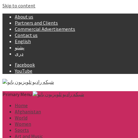
Skip to content
About us
Partners and Clients
Commercial Advertisements
Contact us
English
پشتو
دری
Facebook
YouTube
Primary Menu
Home
Afghanistan
World
Women
Sports
Art and Music