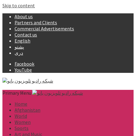
Skip to content
About us
Partners and Clients
Commercial Advertisements
Contact us
English
پشتو
دری
Facebook
YouTube
Primary Menu
Home
Afghanistan
World
Women
Sports
Art and Music