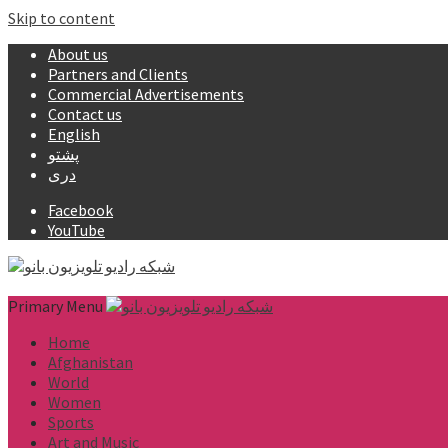
Skip to content
About us
Partners and Clients
Commercial Advertisements
Contact us
English
پشتو
دری
Facebook
YouTube
Primary Menu
Home
Afghanistan
World
Women
Sports
Art and Music