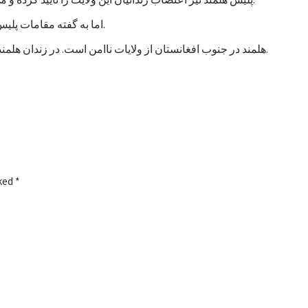
اما به گفته مقامات پلیس، تاکنون هیچ خشونتی در جریان اعتصاب زندانیان هلمند رخ نداده است.
هلمند در جنوب افغانستان از ولایات ناامن است. در زندان هلمند در بین زندانیان جنایی، صدها نفر به اتهام شورشگری نیز زندانی هستند.
rked
*