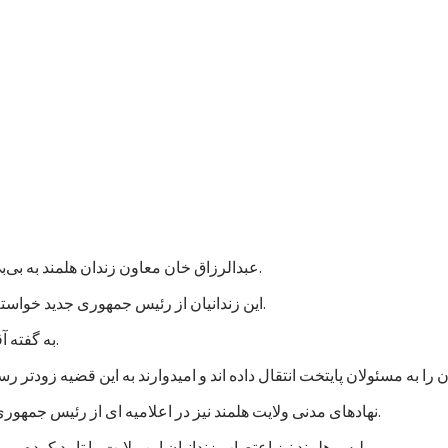
عبدالرزاق خان معاون زندان هلمند به بی‌بی‌سی گفت که نزدیک به هزار زندانی در این زندان اعتصاب غذایی کردند.
این زندانیان از رئیس جمهوری جدید خواسته اند که به پرونده های آنها رسیدگی شود و در مجازات شان تخفیف بیاید.
به گفته آقای عبدالرزاق، اعتصاب کنندگان شامل زندانیان جنایی و سیاسی است.
نهادهای مدنی ولایت هلمند نیز در اعلامیه ای از رئیس جمهوری جدید خواستند که به خواستهای مشروع زندانیان پاسخ مثبت داده شود.
پلیس هلمند نیز اعتصاب زندانیان این ولایت را تایید کرده و می گوید که برای تامین امنیت این زندان، شمار بیشتری نیرو فرستاده اند.