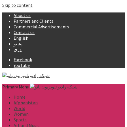
Skip to content
About us
Partners and Clients
Commercial Advertisements
Contact us
English
پشتو
دری
Facebook
YouTube
Primary Menu
Home
Afghanistan
World
Women
Sports
Art and Music