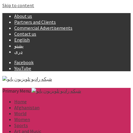
Skip to content
About us
Partners and Clients
Commercial Advertisements
Contact us
English
پشتو
دری
Facebook
YouTube
Primary Menu
Home
Afghanistan
World
Women
Sports
Art and Music