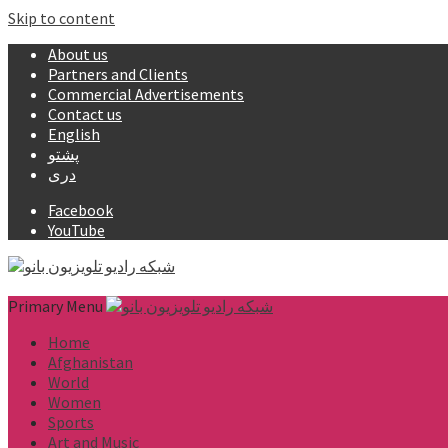
Skip to content
About us
Partners and Clients
Commercial Advertisements
Contact us
English
پشتو
دری
Facebook
YouTube
Primary Menu
Home
Afghanistan
World
Women
Sports
Art and Music