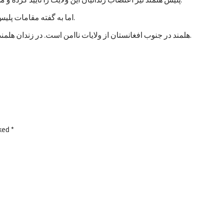
اما به گفته مقامات پلیس، تاکنون هیچ خشونتی در جریان اعتصاب زندانیان هلمند رخ نداده است.
هلمند در جنوب افغانستان از ولایات ناامن است. در زندان هلمند در بین زندانیان جنایی، صدها نفر به اتهام شورشگری نیز زندانی هستند.
rked
*