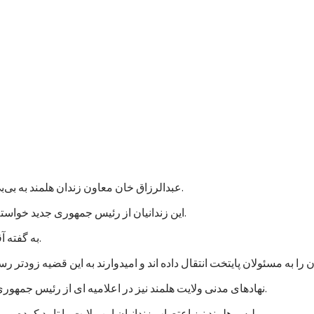
عبدالرزاق خان معاون زندان هلمند به بی‌بی‌سی گفت که نزدیک به هزار زندانی در این زندان اعتصاب غذایی کردند.
این زندانیان از رئیس جمهوری جدید خواسته اند که به پرونده های آنها رسیدگی شود و در مجازات شان تخفیف بیاید.
به گفته آقای عبدالرزاق، اعتصاب کنندگان شامل زندانیان جنایی و سیاسی است.
نهادهای مدنی ولایت هلمند نیز در اعلامیه ای از رئیس جمهوری جدید خواستند که به خواستهای مشروع زندانیان پاسخ مثبت داده شود.
پلیس هلمند نیز اعتصاب زندانیان این ولایت را تایید کرده و می گوید که برای تامین امنیت این زندان، شمار بیشتری نیرو فرستاده اند.