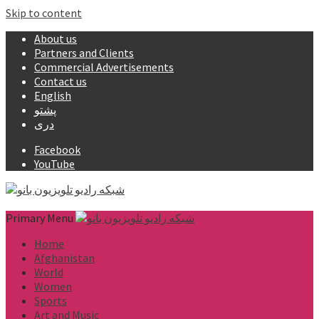
Skip to content
About us
Partners and Clients
Commercial Advertisements
Contact us
English
پشتو
دری
Facebook
YouTube
Primary Menu
Home
Afghanistan
World
Women
Sports
Art and Music