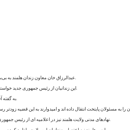
عبدالرزاق خان معاون زندان هلمند به بی‌بی‌سی گفت که نزدیک به هزار زندانی در این زندان اعتصاب غذایی کردند.
این زندانیان از رئیس جمهوری جدید خواسته اند که به پرونده های آنها رسیدگی شود و در مجازات شان تخفیف بیاید.
به گفته آقای عبدالرزاق، اعتصاب کنندگان شامل زندانیان جنایی و سیاسی است.
نهادهای مدنی ولایت هلمند نیز در اعلامیه ای از رئیس جمهوری جدید خواستند که به خواستهای مشروع زندانیان پاسخ مثبت داده شود.
پلیس هلمند نیز اعتصاب زندانیان این ولایت را تایید کرده و می گوید که برای تامین امنیت این زندان، شمار بیشتری نیرو فرستاده اند.