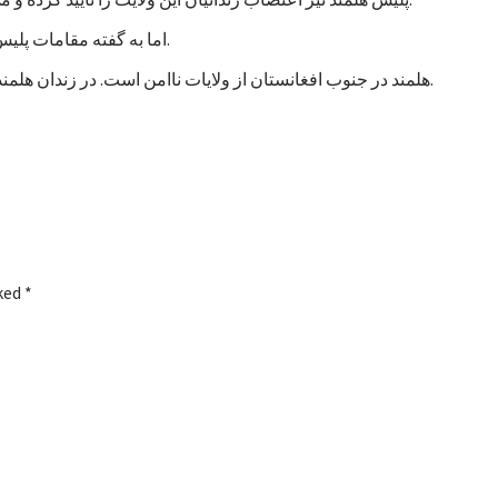
اما به گفته مقامات پلیس، تاکنون هیچ خشونتی در جریان اعتصاب زندانیان هلمند رخ نداده است.
هلمند در جنوب افغانستان از ولایات ناامن است. در زندان هلمند در بین زندانیان جنایی، صدها نفر به اتهام شورشگری نیز زندانی هستند.
rked
*