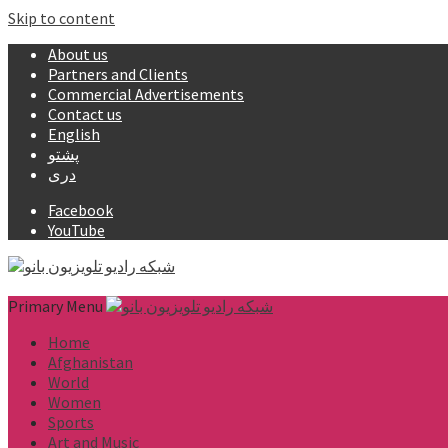
Skip to content
About us
Partners and Clients
Commercial Advertisements
Contact us
English
پشتو
دری
Facebook
YouTube
Primary Menu
Home
Afghanistan
World
Women
Sports
Art and Music