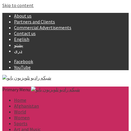
Skip to content
About us
Partners and Clients
Commercial Advertisements
Contact us
English
پشتو
دری
Facebook
YouTube
Primary Menu
Home
Afghanistan
World
Women
Sports
Art and Music