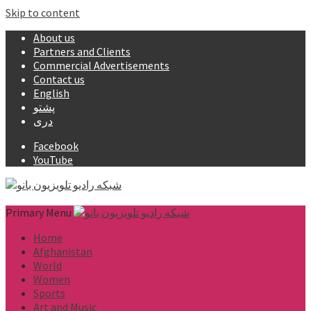
Skip to content
About us
Partners and Clients
Commercial Advertisements
Contact us
English
پشتو
دری
Facebook
YouTube
Primary Menu
Home
Afghanistan
World
Women
Sports
Art and Music