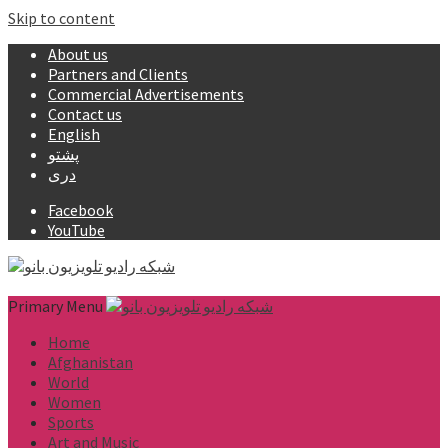
Skip to content
About us
Partners and Clients
Commercial Advertisements
Contact us
English
پشتو
دری
Facebook
YouTube
Primary Menu
Home
Afghanistan
World
Women
Sports
Art and Music