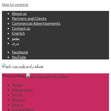
Skip to content
About us
Partners and Clients
Commercial Advertisements
Contact us
English
پشتو
دری
Facebook
YouTube
Primary Menu
Home
Afghanistan
World
Women
Sports
Art and Music