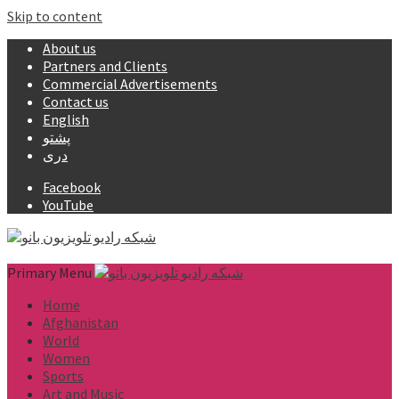
Skip to content
About us
Partners and Clients
Commercial Advertisements
Contact us
English
پشتو
دری
Facebook
YouTube
Primary Menu
Home
Afghanistan
World
Women
Sports
Art and Music