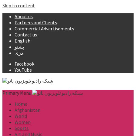
Skip to content
About us
Partners and Clients
Commercial Advertisements
Contact us
English
پشتو
دری
Facebook
YouTube
Primary Menu
Home
Afghanistan
World
Women
Sports
Art and Music