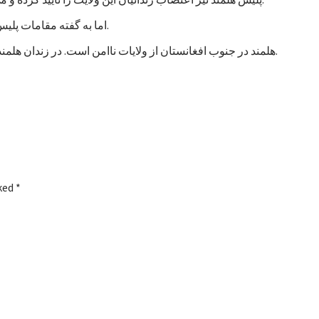
اما به گفته مقامات پلیس، تاکنون هیچ خشونتی در جریان اعتصاب زندانیان هلمند رخ نداده است.
هلمند در جنوب افغانستان از ولایات ناامن است. در زندان هلمند در بین زندانیان جنایی، صدها نفر به اتهام شورشگری نیز زندانی هستند.
rked
*