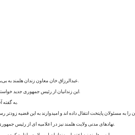
عبدالرزاق خان معاون زندان هلمند به بی‌بی‌سی گفت که نزدیک به هزار زندانی در این زندان اعتصاب غذایی کردند.
این زندانیان از رئیس جمهوری جدید خواسته اند که به پرونده های آنها رسیدگی شود و در مجازات شان تخفیف بیاید.
به گفته آقای عبدالرزاق، اعتصاب کنندگان شامل زندانیان جنایی و سیاسی است.
نهادهای مدنی ولایت هلمند نیز در اعلامیه ای از رئیس جمهوری جدید خواستند که به خواستهای مشروع زندانیان پاسخ مثبت داده شود.
پلیس هلمند نیز اعتصاب زندانیان این ولایت را تایید کرده و می گوید که برای تامین امنیت این زندان، شمار بیشتری نیرو فرستاده اند.