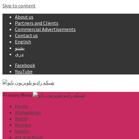
Skip to content
About us
Partners and Clients
Commercial Advertisements
Contact us
English
پشتو
دری
Facebook
YouTube
Primary Menu
Home
Afghanistan
World
Women
Sports
Art and Music