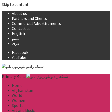
Skip to content
About us
Partners and Clients
Commercial Advertisements
Contact us
English
پشتو
دری
Facebook
YouTube
Primary Menu
Home
Afghanistan
World
Women
Sports
Art and Music