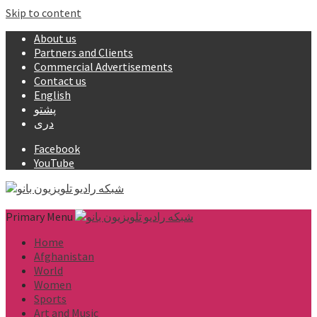
Skip to content
About us
Partners and Clients
Commercial Advertisements
Contact us
English
پشتو
دری
Facebook
YouTube
Primary Menu
Home
Afghanistan
World
Women
Sports
Art and Music